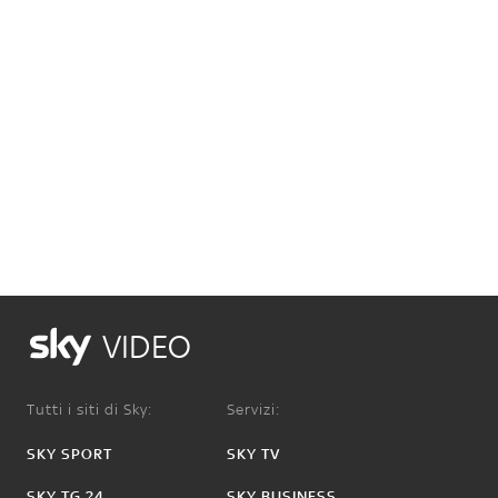
VIDEO
Tutti i siti di Sky:
Servizi:
SKY SPORT
SKY TV
SKY TG 24
SKY BUSINESS