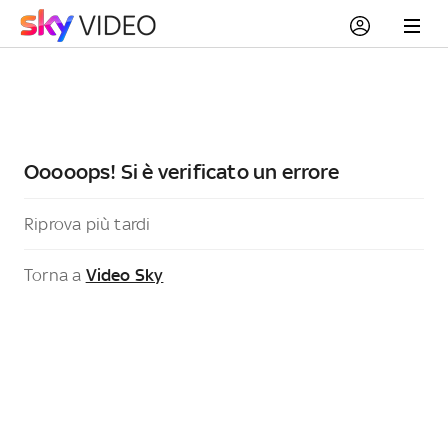
Ooooops! Si è verificato un errore
Riprova più tardi
Torna a
Video Sky