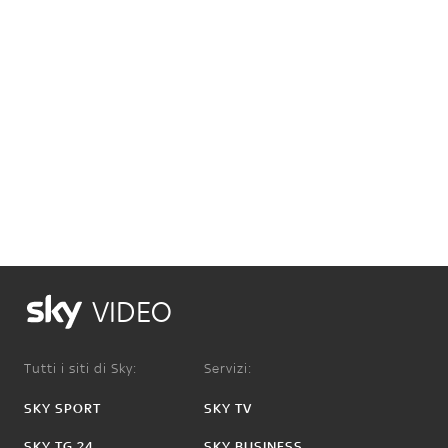
VIDEO
Tutti i siti di Sky:
Servizi:
SKY SPORT
SKY TV
SKY TG 24
SKY BUSINESS