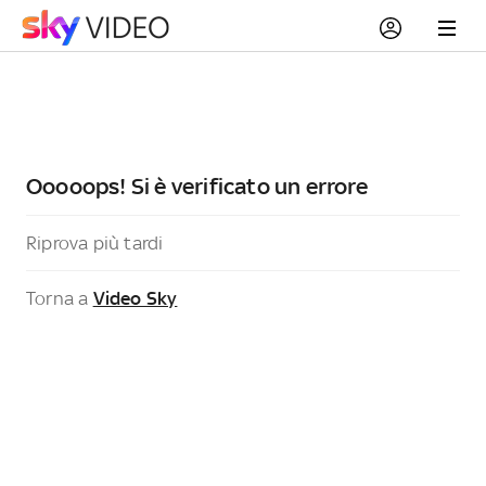
Ooooops! Si è verificato un errore
Riprova più tardi
Torna a
Video Sky