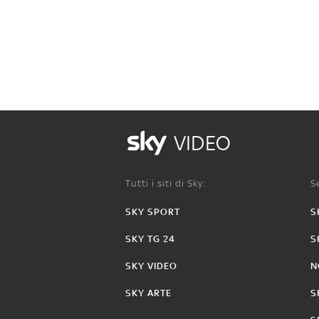
VIDEO
Tutti i siti di Sky:
Se
SKY SPORT
S
SKY TG 24
S
SKY VIDEO
N
SKY ARTE
S