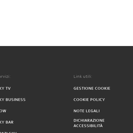
rvizi:
Link utili:
KY TV
GESTIONE COOKIE
KY BUSINESS
COOKIE POLICY
OW
NOTE LEGALI
DICHIARAZIONE
KY BAR
ACCESSIBILITÀ