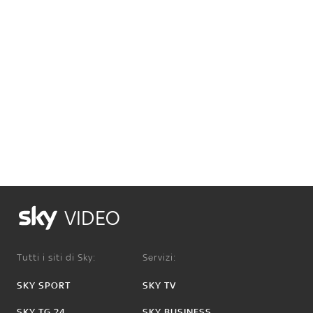
VIDEO
Tutti i siti di Sky:
Servizi:
SKY SPORT
SKY TV
SKY TG 24
SKY BUSINESS