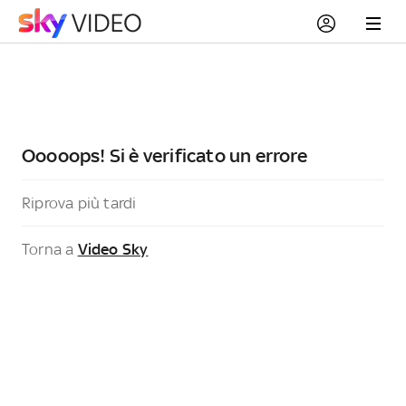
Ooooops! Si è verificato un errore
Riprova più tardi
Torna a
Video Sky