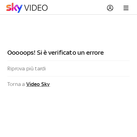
Ooooops! Si è verificato un errore
Riprova più tardi
Torna a
Video Sky