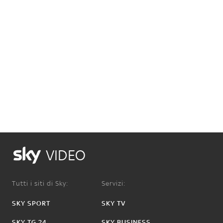
VIDEO
Tutti i siti di Sky:
Servizi:
SKY SPORT
SKY TV
SKY TG 24
SKY BUSINESS