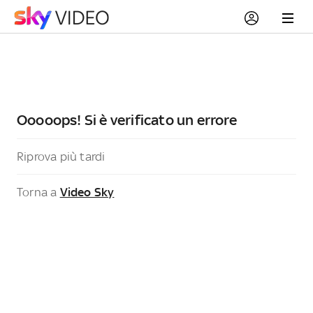
Ooooops! Si è verificato un errore
Riprova più tardi
Torna a
Video Sky