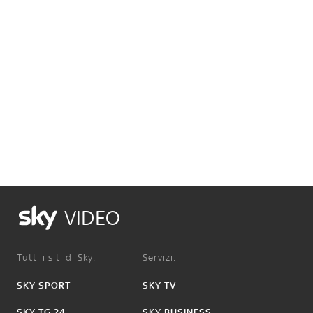
VIDEO
Tutti i siti di Sky:
Servizi:
SKY SPORT
SKY TV
SKY TG 24
SKY BUSINESS