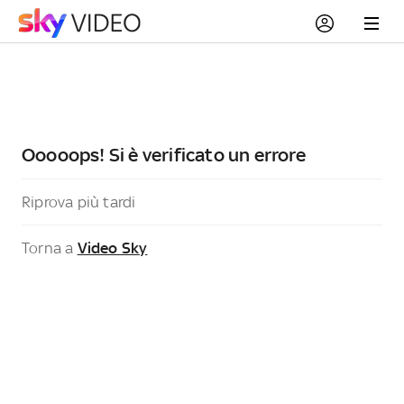
Ooooops! Si è verificato un errore
Riprova più tardi
Torna a
Video Sky