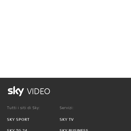
VIDEO
Tutti i siti di Sky:
Servizi:
SKY SPORT
SKY TV
SKY TG 24
SKY BUSINESS