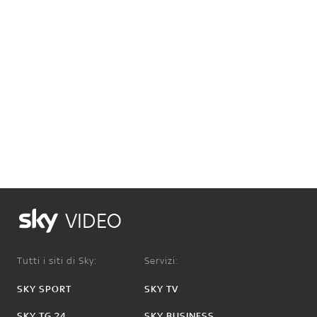
VIDEO
Tutti i siti di Sky:
Servizi:
SKY SPORT
SKY TV
SKY TG 24
SKY BUSINESS