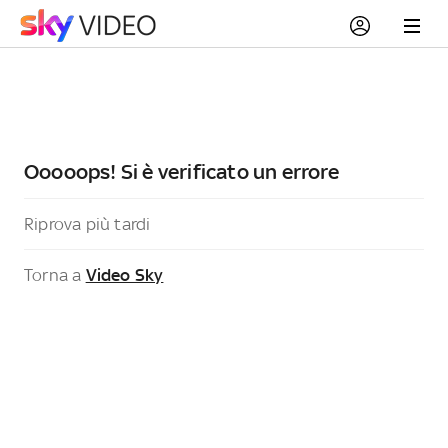
Ooooops! Si è verificato un errore
Riprova più tardi
Torna a
Video Sky