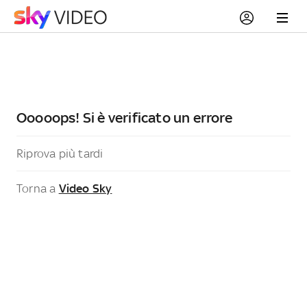
Ooooops! Si è verificato un errore
Riprova più tardi
Torna a
Video Sky