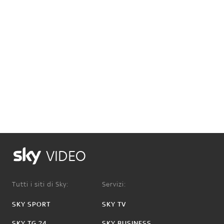
VIDEO
Tutti i siti di Sky:
Servizi:
SKY SPORT
SKY TV
SKY TG 24
SKY BUSINESS