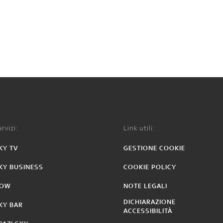
rvizi:
Link utili:
KY TV
GESTIONE COOKIE
KY BUSINESS
COOKIE POLICY
OW
NOTE LEGALI
DICHIARAZIONE
KY BAR
ACCESSIBILITÀ