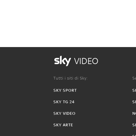
VIDEO
Tutti i siti di Sky:
Se
SKY SPORT
S
SKY TG 24
S
SKY VIDEO
N
SKY ARTE
S