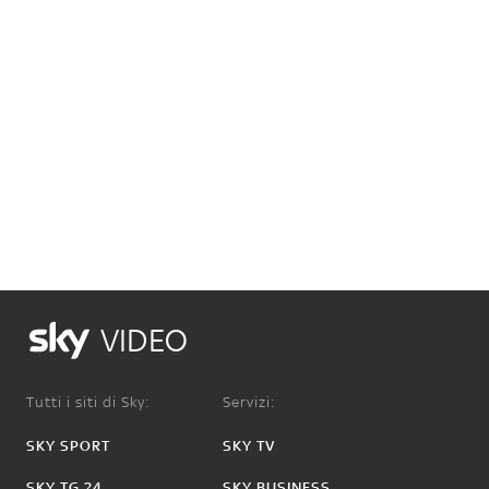
VIDEO
Tutti i siti di Sky:
Servizi:
SKY SPORT
SKY TV
SKY TG 24
SKY BUSINESS