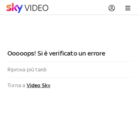
Ooooops! Si è verificato un errore
Riprova più tardi
Torna a
Video Sky