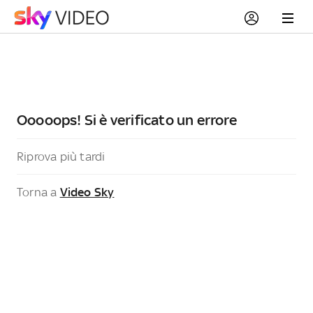
Ooooops! Si è verificato un errore
Riprova più tardi
Torna a
Video Sky