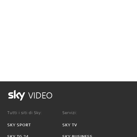
VIDEO
Tutti i siti di Sky:
Servizi:
SKY SPORT
SKY TV
SKY TG 24
SKY BUSINESS