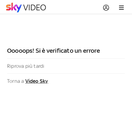
Ooooops! Si è verificato un errore
Riprova più tardi
Torna a
Video Sky