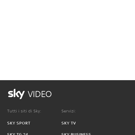
VIDEO
Tutti i siti di Sky:
Servizi:
SKY SPORT
SKY TV
SKY TG 24
SKY BUSINESS