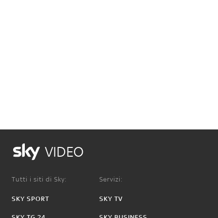
VIDEO
Tutti i siti di Sky:
Servizi:
SKY SPORT
SKY TV
SKY TG 24
SKY BUSINESS