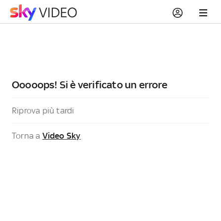
Ooooops! Si è verificato un errore
Riprova più tardi
Torna a
Video Sky