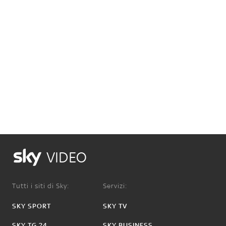
VIDEO
Tutti i siti di Sky:
Servizi:
SKY SPORT
SKY TV
SKY TG 24
SKY BUSINESS