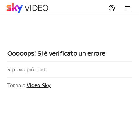
Ooooops! Si è verificato un errore
Riprova più tardi
Torna a
Video Sky