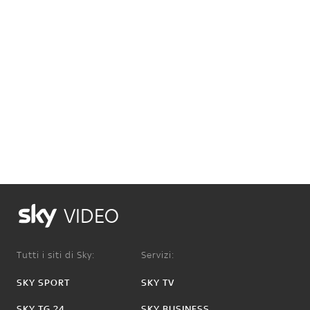
VIDEO
Tutti i siti di Sky:
Servizi:
SKY SPORT
SKY TV
SKY TG 24
SKY BUSINESS