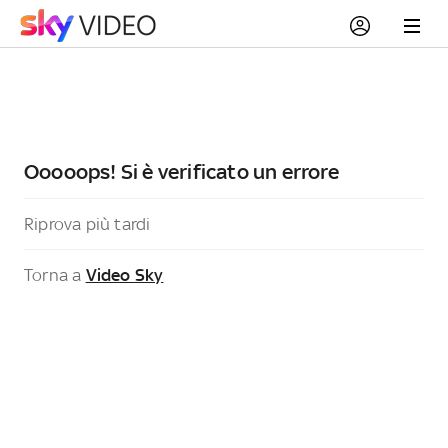
Ooooops! Si è verificato un errore
Riprova più tardi
Torna a
Video Sky