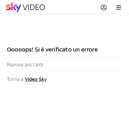
Ooooops! Si è verificato un errore
Riprova più tardi
Torna a
Video Sky