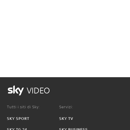
VIDEO
Tutti i siti di Sky:
Servizi:
SKY SPORT
SKY TV
SKY TG 24
SKY BUSINESS