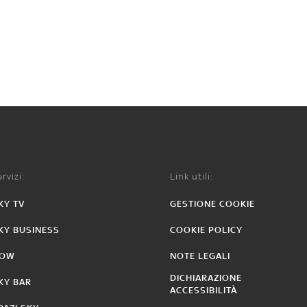
rvizi:
Link utili:
KY TV
GESTIONE COOKIE
KY BUSINESS
COOKIE POLICY
OW
NOTE LEGALI
DICHIARAZIONE
KY BAR
ACCESSIBILITÀ