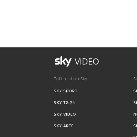
VIDEO
Tutti i siti di Sky:
Se
SKY SPORT
S
SKY TG 24
S
SKY VIDEO
N
SKY ARTE
S