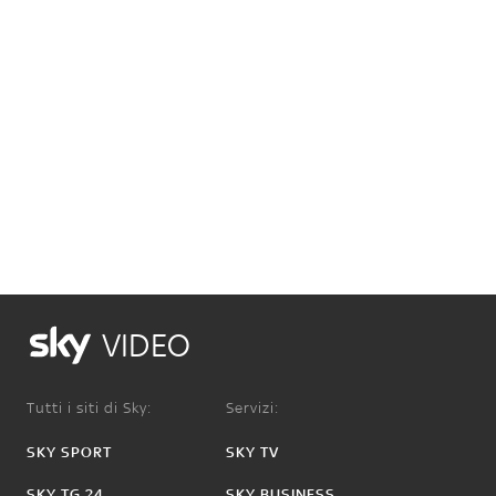
VIDEO
Tutti i siti di Sky:
Servizi:
SKY SPORT
SKY TV
SKY TG 24
SKY BUSINESS