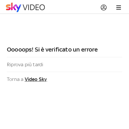
Ooooops! Si è verificato un errore
Riprova più tardi
Torna a
Video Sky