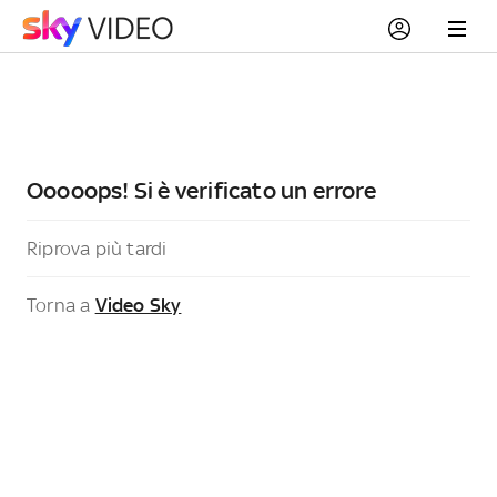
Ooooops! Si è verificato un errore
Riprova più tardi
Torna a
Video Sky