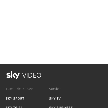
VIDEO
Tutti i siti di Sky:
Servizi:
SKY SPORT
SKY TV
SKY TG 24
SKY BUSINESS