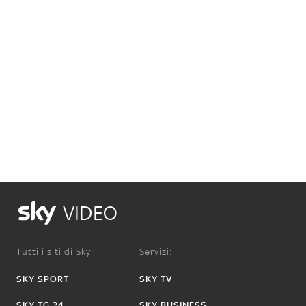
VIDEO
Tutti i siti di Sky:
Servizi:
SKY SPORT
SKY TV
SKY TG 24
SKY BUSINESS