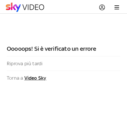
Ooooops! Si è verificato un errore
Riprova più tardi
Torna a
Video Sky