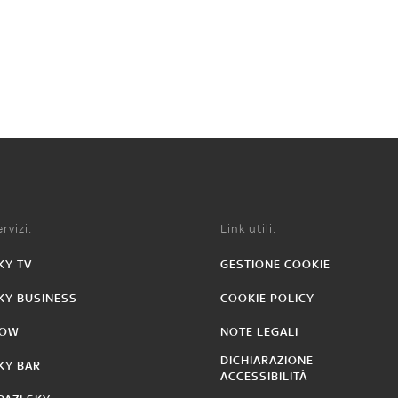
rvizi:
Link utili:
KY TV
GESTIONE COOKIE
KY BUSINESS
COOKIE POLICY
OW
NOTE LEGALI
DICHIARAZIONE
KY BAR
ACCESSIBILITÀ