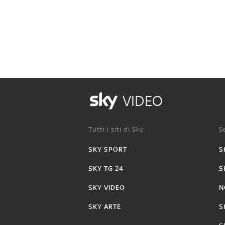
VIDEO
Tutti i siti di Sky:
Se
SKY SPORT
S
SKY TG 24
S
SKY VIDEO
N
SKY ARTE
S