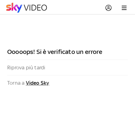
Ooooops! Si è verificato un errore
Riprova più tardi
Torna a
Video Sky