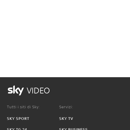
VIDEO
Tutti i siti di Sky:
Servizi:
SKY SPORT
SKY TV
SKY TG 24
SKY BUSINESS