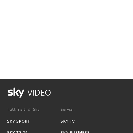
VIDEO
Tutti i siti di Sky:
Servizi:
SKY SPORT
SKY TV
SKY TG 24
SKY BUSINESS