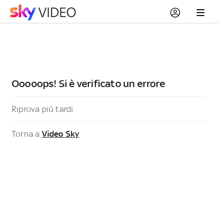
Ooooops! Si è verificato un errore
Riprova più tardi
Torna a
Video Sky