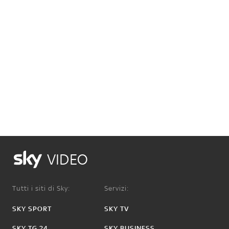
VIDEO
Tutti i siti di Sky:
Servizi:
SKY SPORT
SKY TV
SKY TG 24
SKY BUSINESS