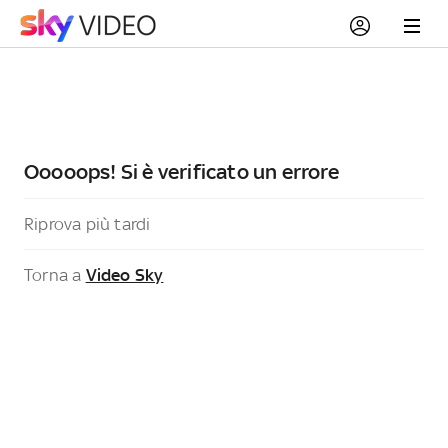
Ooooops! Si è verificato un errore
Riprova più tardi
Torna a
Video Sky