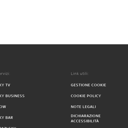
rvizi:
Link utili:
KY TV
GESTIONE COOKIE
KY BUSINESS
COOKIE POLICY
OW
NOTE LEGALI
DICHIARAZIONE
KY BAR
ACCESSIBILITÀ