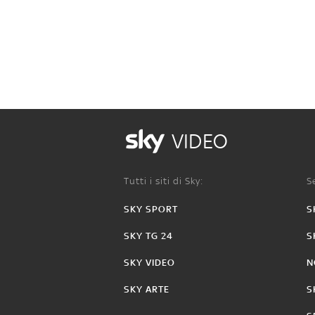
VIDEO
Tutti i siti di Sky:
Se
SKY SPORT
S
SKY TG 24
S
SKY VIDEO
N
SKY ARTE
S