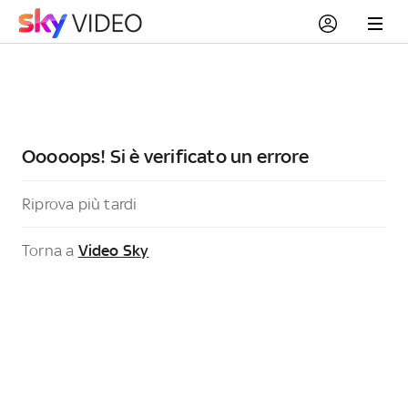
Ooooops! Si è verificato un errore
Riprova più tardi
Torna a
Video Sky