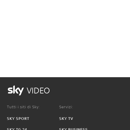
VIDEO
Tutti i siti di Sky:
Servizi:
SKY SPORT
SKY TV
SKY TG 24
SKY BUSINESS