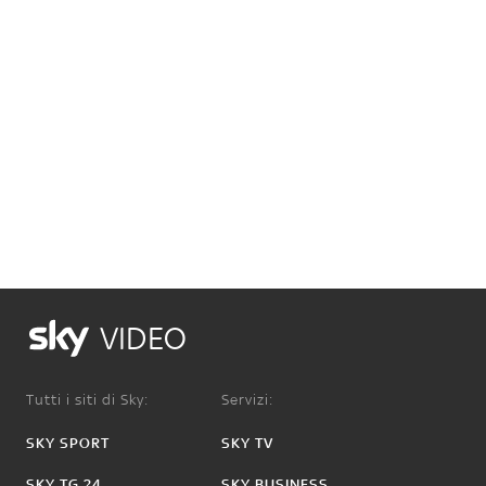
VIDEO
Tutti i siti di Sky:
Servizi:
SKY SPORT
SKY TV
SKY TG 24
SKY BUSINESS