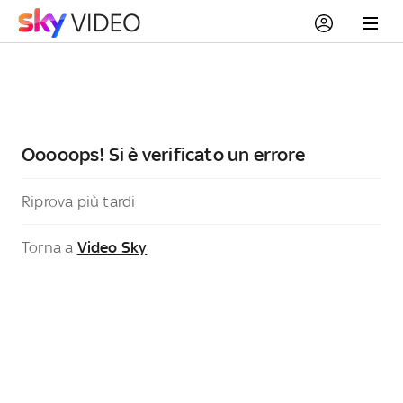
Ooooops! Si è verificato un errore
Riprova più tardi
Torna a
Video Sky