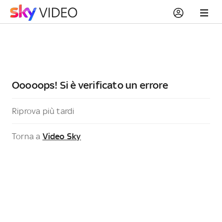
Ooooops! Si è verificato un errore
Riprova più tardi
Torna a
Video Sky