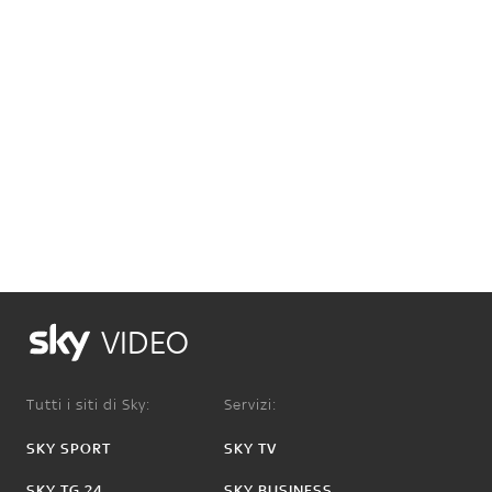
VIDEO
Tutti i siti di Sky:
Servizi:
SKY SPORT
SKY TV
SKY TG 24
SKY BUSINESS