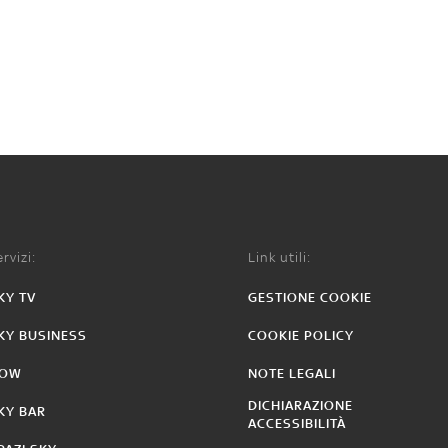
rvizi:
Link utili:
KY TV
GESTIONE COOKIE
KY BUSINESS
COOKIE POLICY
OW
NOTE LEGALI
DICHIARAZIONE
KY BAR
ACCESSIBILITÀ