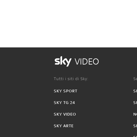
VIDEO
Tutti i siti di Sky:
Se
SKY SPORT
S
SKY TG 24
S
SKY VIDEO
N
SKY ARTE
S