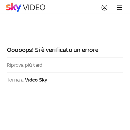
Ooooops! Si è verificato un errore
Riprova più tardi
Torna a
Video Sky