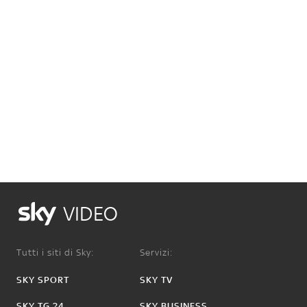
VIDEO
Tutti i siti di Sky:
Servizi:
SKY SPORT
SKY TV
SKY TG 24
SKY BUSINESS