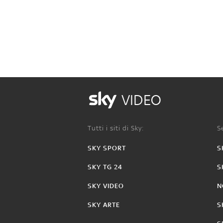
VIDEO
Tutti i siti di Sky:
Se
SKY SPORT
S
SKY TG 24
S
SKY VIDEO
N
SKY ARTE
S