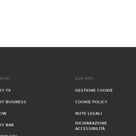
rvizi:
Link utili:
KY TV
GESTIONE COOKIE
KY BUSINESS
COOKIE POLICY
OW
NOTE LEGALI
DICHIARAZIONE
KY BAR
ACCESSIBILITÀ