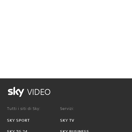
VIDEO
Tutti i siti di Sky:
Servizi:
SKY SPORT
SKY TV
SKY TG 24
SKY BUSINESS