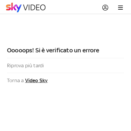
Ooooops! Si è verificato un errore
Riprova più tardi
Torna a
Video Sky