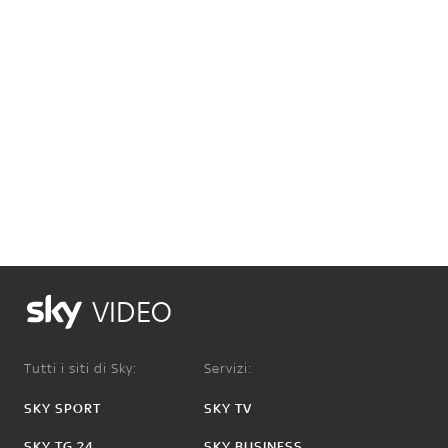
VIDEO
Tutti i siti di Sky:
Servizi:
SKY SPORT
SKY TV
SKY TG 24
SKY BUSINESS