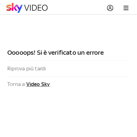
Ooooops! Si è verificato un errore
Riprova più tardi
Torna a
Video Sky