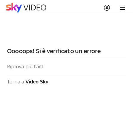
Ooooops! Si è verificato un errore
Riprova più tardi
Torna a
Video Sky