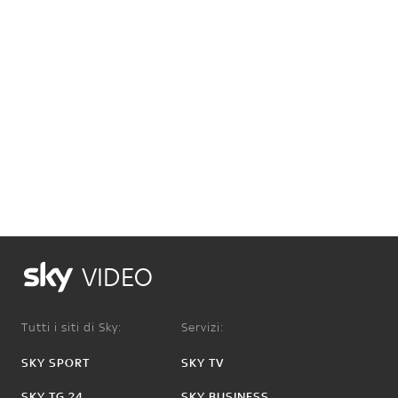
VIDEO
Tutti i siti di Sky:
Servizi:
SKY SPORT
SKY TV
SKY TG 24
SKY BUSINESS