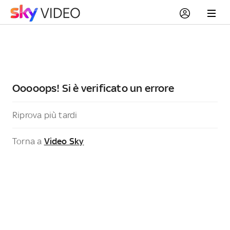
Ooooops! Si è verificato un errore
Riprova più tardi
Torna a
Video Sky