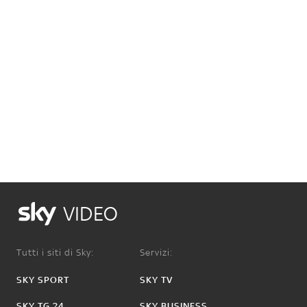
VIDEO
Tutti i siti di Sky:
Servizi:
SKY SPORT
SKY TV
SKY TG 24
SKY BUSINESS