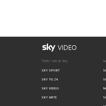
VIDEO
Tutti i siti di Sky:
Se
SKY SPORT
S
SKY TG 24
S
SKY VIDEO
N
SKY ARTE
S