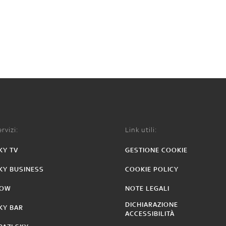
rvizi:
Link utili:
KY TV
GESTIONE COOKIE
KY BUSINESS
COOKIE POLICY
OW
NOTE LEGALI
DICHIARAZIONE
KY BAR
ACCESSIBILITÀ