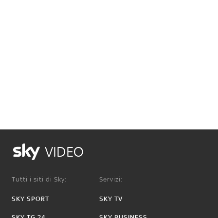
VIDEO
Tutti i siti di Sky:
Servizi:
SKY SPORT
SKY TV
SKY TG 24
SKY BUSINESS