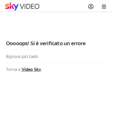
Ooooops! Si è verificato un errore
Riprova più tardi
Torna a
Video Sky