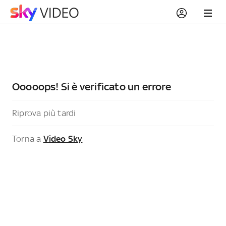
Ooooops! Si è verificato un errore
Riprova più tardi
Torna a
Video Sky