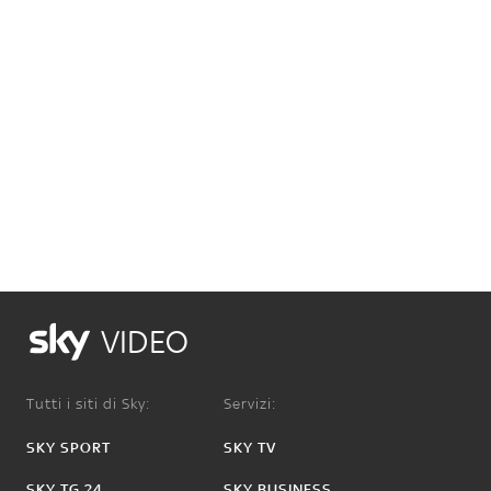
VIDEO
Tutti i siti di Sky:
Servizi:
SKY SPORT
SKY TV
SKY TG 24
SKY BUSINESS