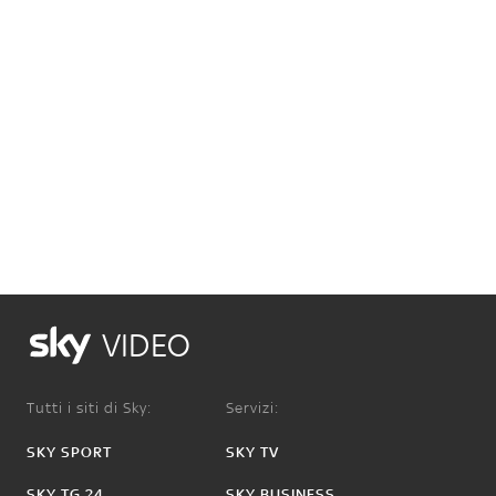
VIDEO
Tutti i siti di Sky:
Servizi:
SKY SPORT
SKY TV
SKY TG 24
SKY BUSINESS