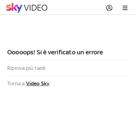
Ooooops! Si è verificato un errore
Riprova più tardi
Torna a
Video Sky