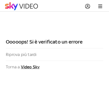
Ooooops! Si è verificato un errore
Riprova più tardi
Torna a
Video Sky