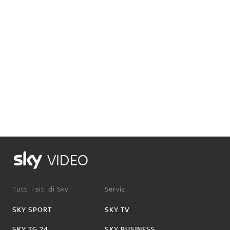
VIDEO
Tutti i siti di Sky:
Servizi:
SKY SPORT
SKY TV
SKY TG 24
SKY BUSINESS