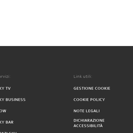
rvizi:
Link utili:
KY TV
GESTIONE COOKIE
KY BUSINESS
COOKIE POLICY
OW
NOTE LEGALI
DICHIARAZIONE
KY BAR
ACCESSIBILITÀ