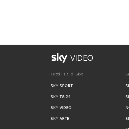
VIDEO
Tutti i siti di Sky:
Se
SKY SPORT
S
SKY TG 24
S
SKY VIDEO
N
SKY ARTE
S