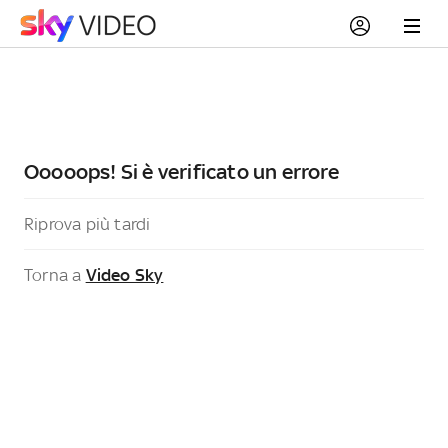
Ooooops! Si è verificato un errore
Riprova più tardi
Torna a
Video Sky