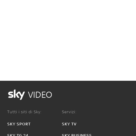
VIDEO
Tutti i siti di Sky:
Servizi:
SKY SPORT
SKY TV
SKY TG 24
SKY BUSINESS