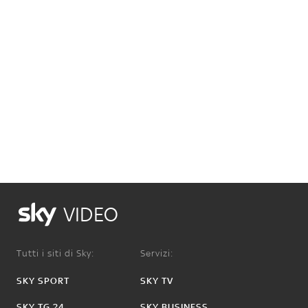
VIDEO
Tutti i siti di Sky:
Servizi:
SKY SPORT
SKY TV
SKY TG 24
SKY BUSINESS