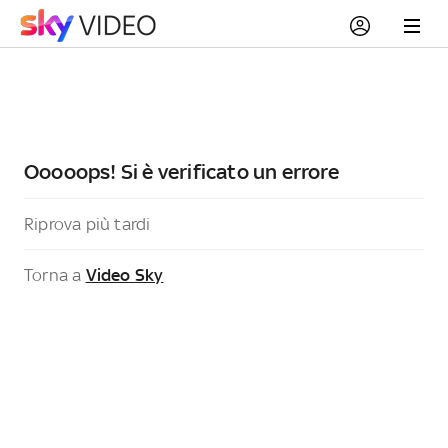
Ooooops! Si è verificato un errore
Riprova più tardi
Torna a
Video Sky