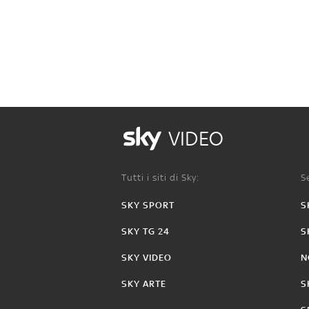
VIDEO
Tutti i siti di Sky:
Se
SKY SPORT
S
SKY TG 24
S
SKY VIDEO
N
SKY ARTE
S