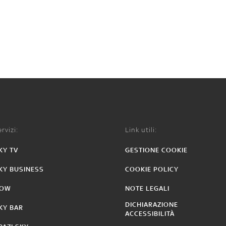
rvizi:
Link utili:
KY TV
GESTIONE COOKIE
KY BUSINESS
COOKIE POLICY
OW
NOTE LEGALI
DICHIARAZIONE
KY BAR
ACCESSIBILITÀ