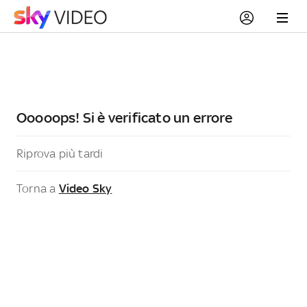
Ooooops! Si è verificato un errore
Riprova più tardi
Torna a
Video Sky