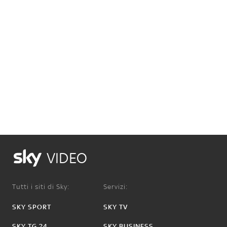
VIDEO
Tutti i siti di Sky:
Servizi:
SKY SPORT
SKY TV
SKY TG 24
SKY BUSINESS