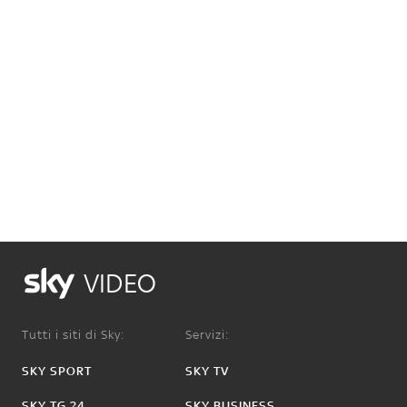
VIDEO
Tutti i siti di Sky:
Servizi:
SKY SPORT
SKY TV
SKY TG 24
SKY BUSINESS