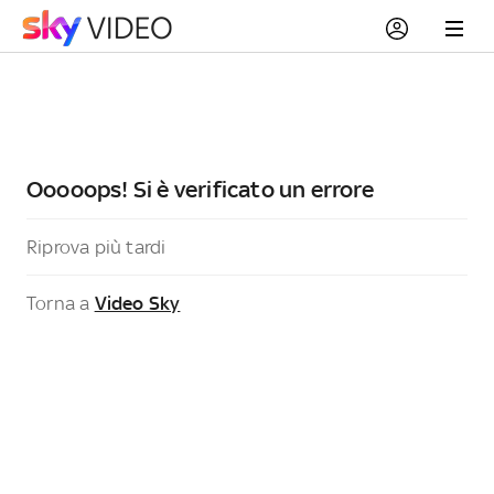
Ooooops! Si è verificato un errore
Riprova più tardi
Torna a
Video Sky