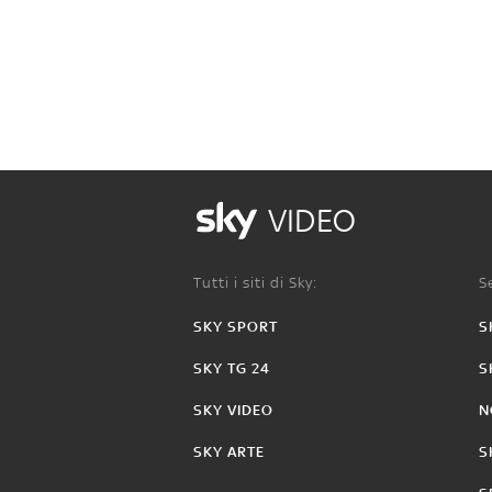
VIDEO
Tutti i siti di Sky:
Se
SKY SPORT
S
SKY TG 24
S
SKY VIDEO
N
SKY ARTE
S