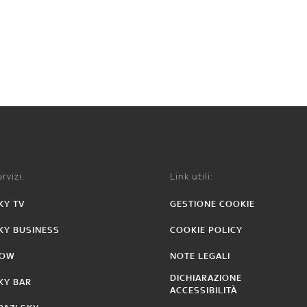
rvizi:
Link utili:
KY TV
GESTIONE COOKIE
KY BUSINESS
COOKIE POLICY
OW
NOTE LEGALI
DICHIARAZIONE
KY BAR
ACCESSIBILITÀ