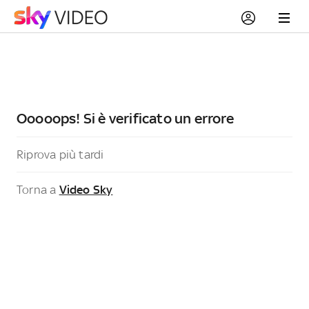
Ooooops! Si è verificato un errore
Riprova più tardi
Torna a
Video Sky