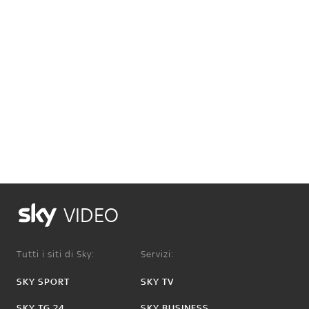
VIDEO
Tutti i siti di Sky:
Servizi:
SKY SPORT
SKY TV
SKY TG 24
SKY BUSINESS